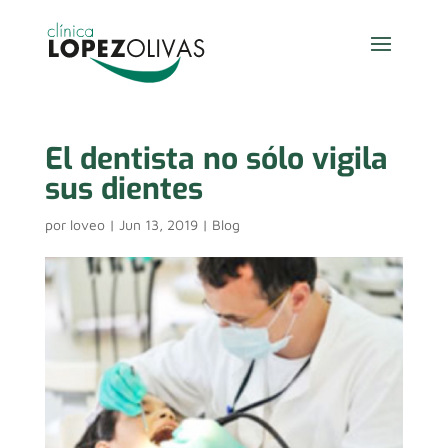
+34 978 600 855
+34 681 135 210


El dentista no sólo vigila
sus dientes
por
loveo
|
Jun 13, 2019
|
Blog