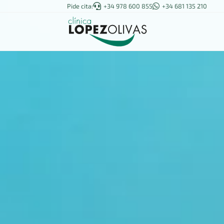
Pide cita:

+34 978 600 855

+34 681 135 210