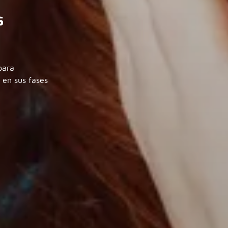
s
para
 en sus fases