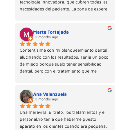
tecnología innovadora, que cubren todas las 
necesidades del paciente. La zona de espera 
infantil está muy bien equipada para su 
entretenimiento. Cada vez que salgo de la 
clínica, quedo satisfecha y siempre con una 
Marta Tortajada
sonrisa. En definitiva, es un equipo 
10 months ago
inigualable.Gracias a todos y cada uno de 
Contentísima con mi blanqueamiento dental, 
vosotros.
alucinando con los resultados. Tenía un poco 
de miedo porque suelo tener sensibilidad 
dental, pero con el tratamiento que me 
dieron casi no tuve. Además el personal es 
súper amable y cercano y te explican todo 
con lujo de detalles. Si queréis recuperar la 
Ana Valenzuela
blancura de los dientes, no dudéis en 
10 months ago
informaros. Recomendado 100%
Una maravilla. El trato, los tratamientos y el 
personal.Yo tenía que haberme puesto 
aparato en los dientes cuando era pequeña, 