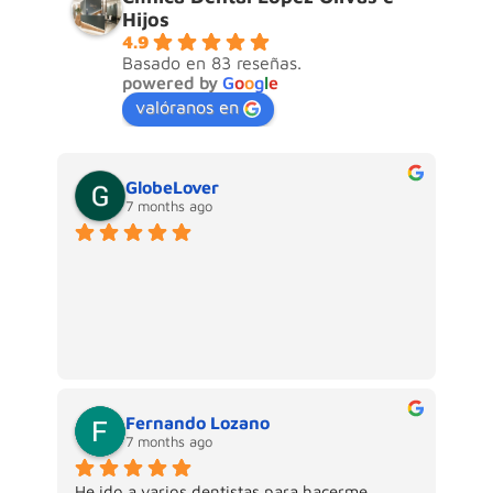
Hijos
4.9
Basado en 83 reseñas.
powered by
G
o
o
g
l
e
valóranos en
GlobeLover
7 months ago
Fernando Lozano
7 months ago
He ido a varios dentistas para hacerme 